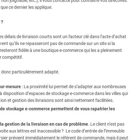
non joignable, etc.), il vous contacte pour connaître vos directives.
que ce dernier les applique.
 ?
délais de livraison courts sont un facteur clé dans l’acte d’achat
rent qu’ils ne repasseront pas de commande sur un site si la
ils resteront fidèle à une boutique e-commerce qui les a pleinement
r compétitif.
t donc particulièrement adapté.
sur-mesure
: La proximité lui permet de s’adapter aux nombreuses
à disposition d’espaces de stockage e-commerce dans les villes qui
tion et gestion des livraisons sont ainsi nettement facilitées.
 de stockage e-commerce permettent de vous rapatrier les
 la gestion de la livraison en cas de problème
. Le client n’est pas
oite aux lettres est inaccessible ? Le code d’entrée de l’immeuble
sier prévient immédiatement le référent de commande, mais il peut