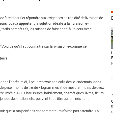
D
z être réactif et répondre aux exigences de rapidité de livraison de
eurs locaux apportent la solution idéale à la livraison e-
tarifs compétitifs, les raisons de faire appel à un coursier e-
oici ce qu’il faut connaître sur la livraison e-commerce.
L
F
tés ?
N
nde l’après-midi, il peut recevoir son colis dès le lendemain, dans
on de peser moins de trente kilogrammes et de mesurer moins de deux
e livrés à J+1. Chaussures, habillement, cosmétiques, livres, fleurs,
jets de décoration, etc. peuvent tous être acheminés par un
C
B
savoir que la majorité des consommateurs n’aime pas attendre. La
O