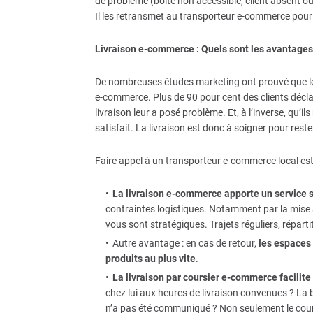
de problème (boite non accessible, client absent ou 
Il les retransmet au transporteur e-commerce pour 
Livraison e-commerce : Quels sont les avantages
De nombreuses études marketing ont prouvé que les 
e-commerce. Plus de 90 pour cent des clients décla
livraison leur a posé problème. Et, à l’inverse, qu’
satisfait. La livraison est donc à soigner pour reste
Faire appel à un transporteur e-commerce local es
La livraison e-commerce apporte un service 
contraintes logistiques. Notamment par la mise 
vous sont stratégiques. Trajets réguliers, réparti
Autre avantage : en cas de retour,
les espaces
produits au plus vite
.
La livraison par coursier e-commerce facilite
chez lui aux heures de livraison convenues ? La b
n’a pas été communiqué ? Non seulement le cour